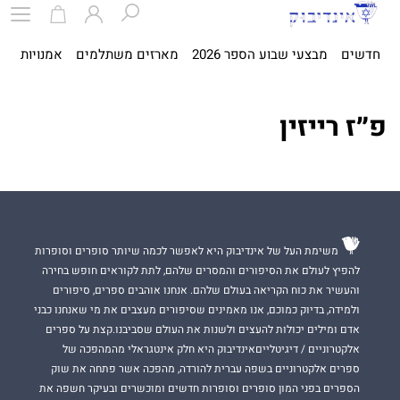
חדשים
מבצעי שבוע הספר 2026
מארזים משתלמים
אמנויות
ספ
פ״ז רייזין
משימת העל של אינדיבוק היא לאפשר לכמה שיותר סופרים וסופרות
להפיץ לעולם את הסיפורים והמסרים שלהם, לתת לקוראים חופש בחירה
והעשיר את כוח הקריאה בעולם שלהם. אנחנו אוהבים ספרים, סיפורים
ולמידה, בדיוק כמוכם, אנו מאמינים שסיפורים מעצבים את מי שאנחנו כבני
אדם ומילים יכולות להעצים ולשנות את העולם שסביבנו.קצת על ספרים
אלקטרוניים / דיגיטלייםאינדיבוק היא חלק אינטגראלי מהמהפכה של
ספרים אלקטרוניים בשפה עברית להורדה, מהפכה אשר פתחה את שוק
הספרים בפני המון סופרים וסופרות חדשים ומוכשרים ובעיקר חשפה את