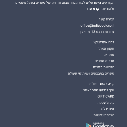
הקוראים הישראלים לעוד מבחר עצום ומרתק של ספרים בשלל נושאים
קרא עוד
וז'אנרים.
יצירת קשר
office@indiebook.co.il
שדרות הרכס 13, מודיעין
למה אינדיבוק?
תקנון האתר
סופרים
סדרות ספרים
הוצאות ספרים
ספרים במבצעים ושיתופי פעולה
קניה באתר - שו"ת
איך לרכוש ספר באתר
GIFT CARD
ביטול עסקה
אינדיבלוג
הצהרת נגישות