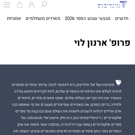
חדשים
מבצעי שבוע הספר 2026
מארזים משתלמים
אמנויות
ספ
פרופ' ארנון לוי
משימת העל של אינדיבוק היא לאפשר לכמה שיותר סופרים וסופרות
להפיץ לעולם את הסיפורים והמסרים שלהם, לתת לקוראים חופש בחירה
והעשיר את כוח הקריאה בעולם שלהם. אנחנו אוהבים ספרים, סיפורים
ולמידה, בדיוק כמוכם, אנו מאמינים שסיפורים מעצבים את מי שאנחנו כבני
אדם ומילים יכולות להעצים ולשנות את העולם שסביבנו.קצת על ספרים
אלקטרוניים / דיגיטלייםאינדיבוק היא חלק אינטגראלי מהמהפכה של
ספרים אלקטרוניים בשפה עברית להורדה, מהפכה אשר פתחה את שוק
הספרים בפני המון סופרים וסופרות חדשים ומוכשרים ובעיקר חשפה את