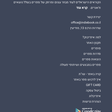
הקוראים הישראלים לעוד מבחר עצום ומרתק של ספרים בשלל נושאים
קרא עוד
וז'אנרים.
יצירת קשר
office@indiebook.co.il
שדרות הרכס 13, מודיעין
למה אינדיבוק?
תקנון האתר
סופרים
סדרות ספרים
הוצאות ספרים
ספרים במבצעים ושיתופי פעולה
קניה באתר - שו"ת
איך לרכוש ספר באתר
GIFT CARD
ביטול עסקה
אינדיבלוג
הצהרת נגישות