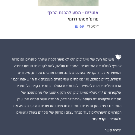
אוטיזם - מסע להבנת הרצף
פרופ' אסתר דרומי
דיגיטלי
69 ₪
משימת העל של אינדיבוק היא לאפשר לכמה שיותר סופרים וסופרות
להפיץ לעולם את הסיפורים והמסרים שלהם, לתת לקוראים חופש בחירה
והעשיר את כוח הקריאה בעולם שלהם. אנחנו אוהבים ספרים, סיפורים
ולמידה, בדיוק כמוכם, אנו מאמינים שסיפורים מעצבים את מי שאנחנו כבני
אדם ומילים יכולות להעצים ולשנות את העולם שסביבנו.קצת על ספרים
אלקטרוניים / דיגיטלייםאינדיבוק היא חלק אינטגראלי מהמהפכה של
ספרים אלקטרוניים בשפה עברית להורדה, מהפכה אשר פתחה את שוק
הספרים בפני המון סופרים וסופרות חדשים ומוכשרים ובעיקר חשפה את
הקוראים הישראלים לעוד מבחר עצום ומרתק של ספרים בשלל נושאים
קרא עוד
וז'אנרים.
יצירת קשר