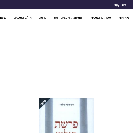
צור קשר
אמנויות
ספרות רומנטית
רוחניות, מדיטציה ורוגע
פרוזה
מד"ב ופנטזיה
מתח 