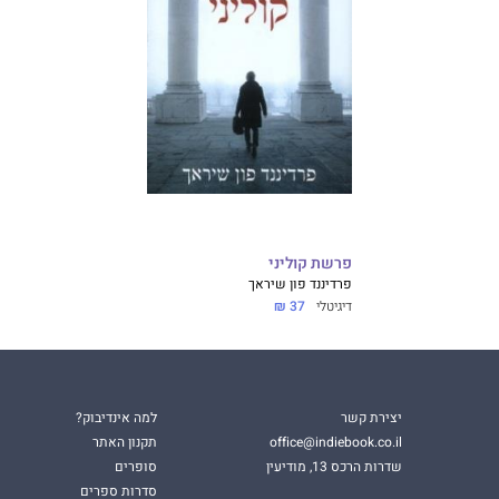
פרשת קוליני
פרדיננד פון שיראך
דיגיטלי
37 ₪
יצירת קשר
למה אינדיבוק?
office@indiebook.co.il
תקנון האתר
שדרות הרכס 13, מודיעין
סופרים
סדרות ספרים