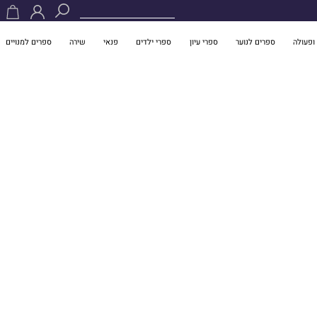
ופעולה
ספרים לנוער
ספרי עיון
ספרי ילדים
פנאי
שירה
ספרים למנויים