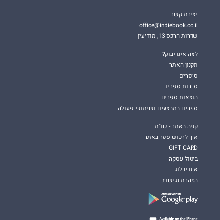
יצירת קשר
office@indiebook.co.il
שדרות הרכס 13, מודיעין
למה אינדיבוק?
תקנון האתר
סופרים
סדרות ספרים
הוצאות ספרים
ספרים במבצעים ושיתופי פעולה
קניה באתר - שו"ת
איך לרכוש ספר באתר
GIFT CARD
ביטול עסקה
אינדיבלוג
הצהרת נגישות