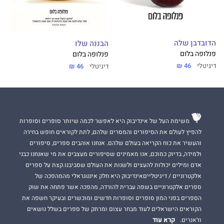
הדובדבן שלה
הבננה שלו
פנלופה בלום
פנלופה בלום
דיגיטלי
46 ₪
דיגיטלי
46 ₪
משימת העל של אינדיבוק היא לאפשר לכמה שיותר סופרים וסופרות
להפיץ לעולם את הסיפורים והמסרים שלהם, לתת לקוראים חופש בחירה
והעשיר את כוח הקריאה בעולם שלהם. אנחנו אוהבים ספרים, סיפורים
ולמידה, בדיוק כמוכם, אנו מאמינים שסיפורים מעצבים את מי שאנחנו כבני
אדם ומילים יכולות להעצים ולשנות את העולם שסביבנו.קצת על ספרים
אלקטרוניים / דיגיטלייםאינדיבוק היא חלק אינטגראלי מהמהפכה של
ספרים אלקטרוניים בשפה עברית להורדה, מהפכה אשר פתחה את שוק
הספרים בפני המון סופרים וסופרות חדשים ומוכשרים ובעיקר חשפה את
הקוראים הישראלים לעוד מבחר עצום ומרתק של ספרים בשלל נושאים
קרא עוד
וז'אנרים.