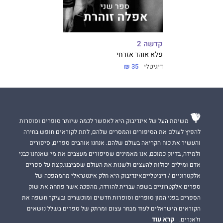
קדשה 2
פלא אוהד אזרחי
דיגיטלי
35 ₪
משימת העל של אינדיבוק היא לאפשר לכמה שיותר סופרים וסופרות
להפיץ לעולם את הסיפורים והמסרים שלהם, לתת לקוראים חופש בחירה
והעשיר את כוח הקריאה בעולם שלהם. אנחנו אוהבים ספרים, סיפורים
ולמידה, בדיוק כמוכם, אנו מאמינים שסיפורים מעצבים את מי שאנחנו כבני
אדם ומילים יכולות להעצים ולשנות את העולם שסביבנו.קצת על ספרים
אלקטרוניים / דיגיטלייםאינדיבוק היא חלק אינטגראלי מהמהפכה של
ספרים אלקטרוניים בשפה עברית להורדה, מהפכה אשר פתחה את שוק
הספרים בפני המון סופרים וסופרות חדשים ומוכשרים ובעיקר חשפה את
הקוראים הישראלים לעוד מבחר עצום ומרתק של ספרים בשלל נושאים
קרא עוד
וז'אנרים.