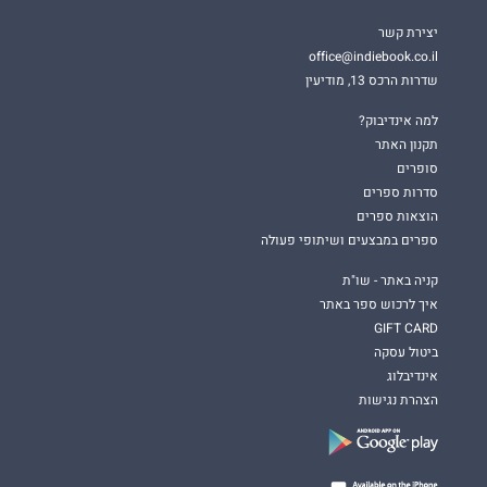
יצירת קשר
office@indiebook.co.il
שדרות הרכס 13, מודיעין
למה אינדיבוק?
תקנון האתר
סופרים
סדרות ספרים
הוצאות ספרים
ספרים במבצעים ושיתופי פעולה
קניה באתר - שו"ת
איך לרכוש ספר באתר
GIFT CARD
ביטול עסקה
אינדיבלוג
הצהרת נגישות