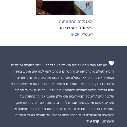
האנגליה המפתיעה
פיאונה הוד-סטיוארט
דיגיטלי
29 ₪
משימת העל של אינדיבוק היא לאפשר לכמה שיותר סופרים וסופרות
להפיץ לעולם את הסיפורים והמסרים שלהם, לתת לקוראים חופש בחירה
והעשיר את כוח הקריאה בעולם שלהם. אנחנו אוהבים ספרים, סיפורים
ולמידה, בדיוק כמוכם, אנו מאמינים שסיפורים מעצבים את מי שאנחנו כבני
אדם ומילים יכולות להעצים ולשנות את העולם שסביבנו.קצת על ספרים
אלקטרוניים / דיגיטלייםאינדיבוק היא חלק אינטגראלי מהמהפכה של
ספרים אלקטרוניים בשפה עברית להורדה, מהפכה אשר פתחה את שוק
הספרים בפני המון סופרים וסופרות חדשים ומוכשרים ובעיקר חשפה את
הקוראים הישראלים לעוד מבחר עצום ומרתק של ספרים בשלל נושאים
קרא עוד
וז'אנרים.