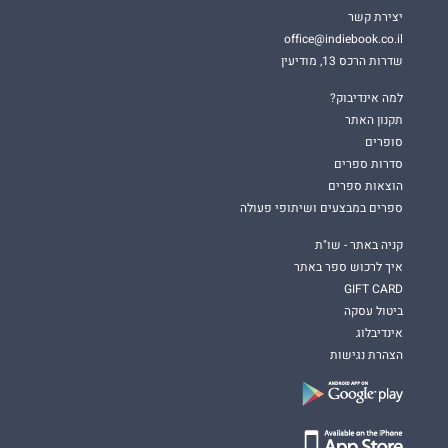
יצירת קשר
office@indiebook.co.il
שדרות הרכס 13, מודיעין
למה אינדיבוק?
תקנון האתר
סופרים
סדרות ספרים
הוצאות ספרים
ספרים במבצעים ושיתופי פעולה
קניה באתר - שו"ת
איך לרכוש ספר באתר
GIFT CARD
ביטול עסקה
אינדיבלוג
הצהרת נגישות