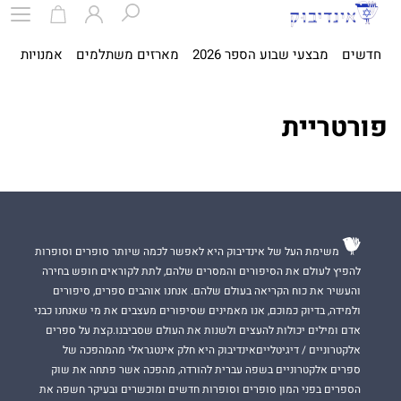
חדשים
מבצעי שבוע הספר 2026
מארזים משתלמים
אמנויות
ספ
פורטריית
משימת העל של אינדיבוק היא לאפשר לכמה שיותר סופרים וסופרות
להפיץ לעולם את הסיפורים והמסרים שלהם, לתת לקוראים חופש בחירה
והעשיר את כוח הקריאה בעולם שלהם. אנחנו אוהבים ספרים, סיפורים
ולמידה, בדיוק כמוכם, אנו מאמינים שסיפורים מעצבים את מי שאנחנו כבני
אדם ומילים יכולות להעצים ולשנות את העולם שסביבנו.קצת על ספרים
אלקטרוניים / דיגיטלייםאינדיבוק היא חלק אינטגראלי מהמהפכה של
ספרים אלקטרוניים בשפה עברית להורדה, מהפכה אשר פתחה את שוק
הספרים בפני המון סופרים וסופרות חדשים ומוכשרים ובעיקר חשפה את