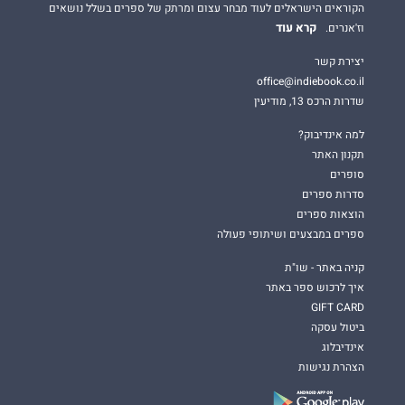
הקוראים הישראלים לעוד מבחר עצום ומרתק של ספרים בשלל נושאים
קרא עוד
וז'אנרים.
יצירת קשר
office@indiebook.co.il
שדרות הרכס 13, מודיעין
למה אינדיבוק?
תקנון האתר
סופרים
סדרות ספרים
הוצאות ספרים
ספרים במבצעים ושיתופי פעולה
קניה באתר - שו"ת
איך לרכוש ספר באתר
GIFT CARD
ביטול עסקה
אינדיבלוג
הצהרת נגישות