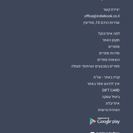
יצירת קשר
office@indiebook.co.il
שדרות הרכס 13, מודיעין
למה אינדיבוק?
תקנון האתר
סופרים
סדרות ספרים
הוצאות ספרים
ספרים במבצעים ושיתופי פעולה
קניה באתר - שו"ת
איך לרכוש ספר באתר
GIFT CARD
ביטול עסקה
אינדיבלוג
הצהרת נגישות