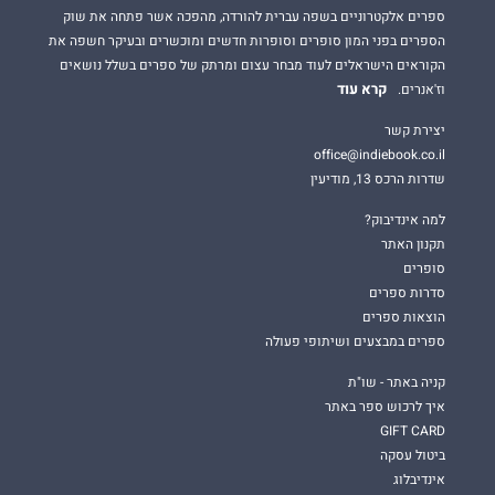
ספרים אלקטרוניים בשפה עברית להורדה, מהפכה אשר פתחה את שוק
הספרים בפני המון סופרים וסופרות חדשים ומוכשרים ובעיקר חשפה את
הקוראים הישראלים לעוד מבחר עצום ומרתק של ספרים בשלל נושאים
קרא עוד
וז'אנרים.
יצירת קשר
office@indiebook.co.il
שדרות הרכס 13, מודיעין
למה אינדיבוק?
תקנון האתר
סופרים
סדרות ספרים
הוצאות ספרים
ספרים במבצעים ושיתופי פעולה
קניה באתר - שו"ת
איך לרכוש ספר באתר
GIFT CARD
ביטול עסקה
אינדיבלוג