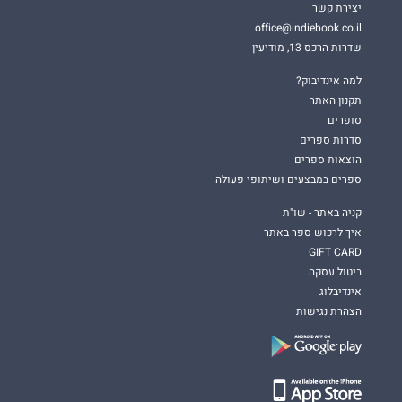
יצירת קשר
office@indiebook.co.il
שדרות הרכס 13, מודיעין
למה אינדיבוק?
תקנון האתר
סופרים
סדרות ספרים
הוצאות ספרים
ספרים במבצעים ושיתופי פעולה
קניה באתר - שו"ת
איך לרכוש ספר באתר
GIFT CARD
ביטול עסקה
אינדיבלוג
הצהרת נגישות