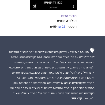
מדעי הרוח
פבלו דה סנטיס
דיגיטלי
25 ₪
30 ₪
משימת העל של אינדיבוק היא לאפשר לכמה שיותר סופרים וסופרות
להפיץ לעולם את הסיפורים והמסרים שלהם, לתת לקוראים חופש בחירה
והעשיר את כוח הקריאה בעולם שלהם. אנחנו אוהבים ספרים, סיפורים
ולמידה, בדיוק כמוכם, אנו מאמינים שסיפורים מעצבים את מי שאנחנו כבני
אדם ומילים יכולות להעצים ולשנות את העולם שסביבנו.קצת על ספרים
אלקטרוניים / דיגיטלייםאינדיבוק היא חלק אינטגראלי מהמהפכה של
ספרים אלקטרוניים בשפה עברית להורדה, מהפכה אשר פתחה את שוק
הספרים בפני המון סופרים וסופרות חדשים ומוכשרים ובעיקר חשפה את
הקוראים הישראלים לעוד מבחר עצום ומרתק של ספרים בשלל נושאים
קרא עוד
וז'אנרים.