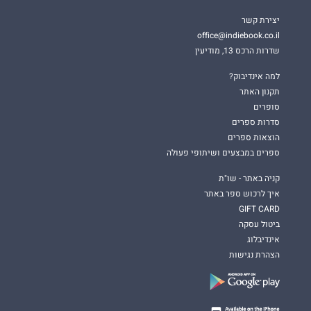
יצירת קשר
office@indiebook.co.il
שדרות הרכס 13, מודיעין
למה אינדיבוק?
תקנון האתר
סופרים
סדרות ספרים
הוצאות ספרים
ספרים במבצעים ושיתופי פעולה
קניה באתר - שו"ת
איך לרכוש ספר באתר
GIFT CARD
ביטול עסקה
אינדיבלוג
הצהרת נגישות