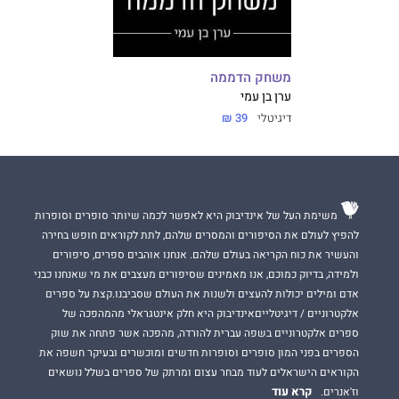
משחק הדממה
ערן בן עמי
דיגיטלי
39 ₪
משימת העל של אינדיבוק היא לאפשר לכמה שיותר סופרים וסופרות
להפיץ לעולם את הסיפורים והמסרים שלהם, לתת לקוראים חופש בחירה
והעשיר את כוח הקריאה בעולם שלהם. אנחנו אוהבים ספרים, סיפורים
ולמידה, בדיוק כמוכם, אנו מאמינים שסיפורים מעצבים את מי שאנחנו כבני
אדם ומילים יכולות להעצים ולשנות את העולם שסביבנו.קצת על ספרים
אלקטרוניים / דיגיטלייםאינדיבוק היא חלק אינטגראלי מהמהפכה של
ספרים אלקטרוניים בשפה עברית להורדה, מהפכה אשר פתחה את שוק
הספרים בפני המון סופרים וסופרות חדשים ומוכשרים ובעיקר חשפה את
הקוראים הישראלים לעוד מבחר עצום ומרתק של ספרים בשלל נושאים
קרא עוד
וז'אנרים.