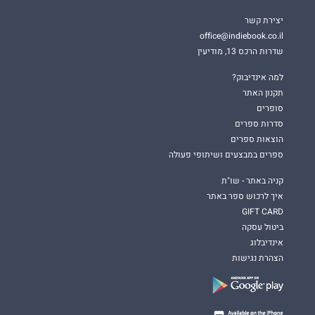
יצירת קשר
office@indiebook.co.il
שדרות הרכס 13, מודיעין
למה אינדיבוק?
תקנון האתר
סופרים
סדרות ספרים
הוצאות ספרים
ספרים במבצעים ושיתופי פעולה
קניה באתר - שו"ת
איך לרכוש ספר באתר
GIFT CARD
ביטול עסקה
אינדיבלוג
הצהרת נגישות