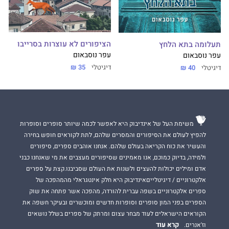
הציפורים לא עוצרות בסרייבו
תעלומה בתא הלחץ
עפר נוסבאום
עפר נוסבאום
דיגיטלי
35 ₪
דיגיטלי
40 ₪
משימת העל של אינדיבוק היא לאפשר לכמה שיותר סופרים וסופרות
להפיץ לעולם את הסיפורים והמסרים שלהם, לתת לקוראים חופש בחירה
והעשיר את כוח הקריאה בעולם שלהם. אנחנו אוהבים ספרים, סיפורים
ולמידה, בדיוק כמוכם, אנו מאמינים שסיפורים מעצבים את מי שאנחנו כבני
אדם ומילים יכולות להעצים ולשנות את העולם שסביבנו.קצת על ספרים
אלקטרוניים / דיגיטלייםאינדיבוק היא חלק אינטגראלי מהמהפכה של
ספרים אלקטרוניים בשפה עברית להורדה, מהפכה אשר פתחה את שוק
הספרים בפני המון סופרים וסופרות חדשים ומוכשרים ובעיקר חשפה את
הקוראים הישראלים לעוד מבחר עצום ומרתק של ספרים בשלל נושאים
קרא עוד
וז'אנרים.