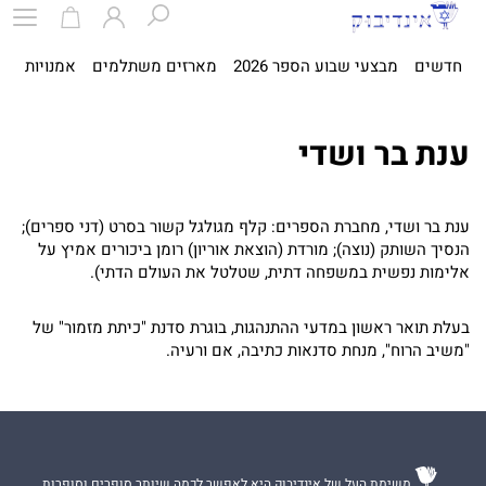
חדשים
מבצעי שבוע הספר 2026
מארזים משתלמים
אמנויות
ספ
ענת בר ושדי
ענת בר ושדי, מחברת הספרים: קלף מגולגל קשור בסרט (דני ספרים);
הנסיך השותק (נוצה); מורדת (הוצאת אוריון) רומן ביכורים אמיץ על
אלימות נפשית במשפחה דתית, שטלטל את העולם הדתי).
בעלת תואר ראשון במדעי ההתנהגות, בוגרת סדנת "כיתת מזמור" של
"משיב הרוח", מנחת סדנאות כתיבה, אם ורעיה.
משימת העל של אינדיבוק היא לאפשר לכמה שיותר סופרים וסופרות