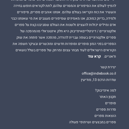
להפיץ לעולם את הסיפורים והמסרים שלהם, לתת לקוראים חופש בחירה
והעשיר את כוח הקריאה בעולם שלהם. אנחנו אוהבים ספרים, סיפורים
ולמידה, בדיוק כמוכם, אנו מאמינים שסיפורים מעצבים את מי שאנחנו כבני
אדם ומילים יכולות להעצים ולשנות את העולם שסביבנו.קצת על ספרים
אלקטרוניים / דיגיטלייםאינדיבוק היא חלק אינטגראלי מהמהפכה של
ספרים אלקטרוניים בשפה עברית להורדה, מהפכה אשר פתחה את שוק
הספרים בפני המון סופרים וסופרות חדשים ומוכשרים ובעיקר חשפה את
הקוראים הישראלים לעוד מבחר עצום ומרתק של ספרים בשלל נושאים
קרא עוד
וז'אנרים.
יצירת קשר
office@indiebook.co.il
שדרות הרכס 13, מודיעין
למה אינדיבוק?
תקנון האתר
סופרים
סדרות ספרים
הוצאות ספרים
ספרים במבצעים ושיתופי פעולה