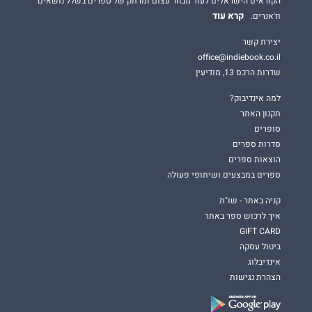
הקוראים הישראלים לעוד מבחר עצום ומרתק של ספרים בשלל נושאים
קרא עוד
וז'אנרים.
יצירת קשר
office@indiebook.co.il
שדרות הרכס 13, מודיעין
למה אינדיבוק?
תקנון האתר
סופרים
סדרות ספרים
הוצאות ספרים
ספרים במבצעים ושיתופי פעולה
קניה באתר - שו"ת
איך לרכוש ספר באתר
GIFT CARD
ביטול עסקה
אינדיבלוג
הצהרת נגישות