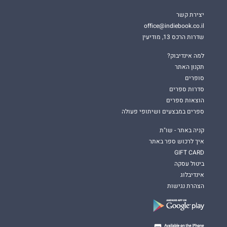
יצירת קשר
office@indiebook.co.il
שדרות הרכס 13, מודיעין
למה אינדיבוק?
תקנון האתר
סופרים
סדרות ספרים
הוצאות ספרים
ספרים במבצעים ושיתופי פעולה
קניה באתר - שו"ת
איך לרכוש ספר באתר
GIFT CARD
ביטול עסקה
אינדיבלוג
הצהרת נגישות