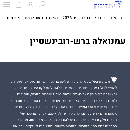
חדשים
מבצעי שבוע הספר 2026
מארזים משתלמים
אמנויות
ספ
עמנואלה ברש-רובינשטיין
משימת העל של אינדיבוק היא לאפשר לכמה שיותר סופרים וסופרות
להפיץ לעולם את הסיפורים והמסרים שלהם, לתת לקוראים חופש בחירה
והעשיר את כוח הקריאה בעולם שלהם. אנחנו אוהבים ספרים, סיפורים
ולמידה, בדיוק כמוכם, אנו מאמינים שסיפורים מעצבים את מי שאנחנו כבני
אדם ומילים יכולות להעצים ולשנות את העולם שסביבנו.קצת על ספרים
אלקטרוניים / דיגיטלייםאינדיבוק היא חלק אינטגראלי מהמהפכה של
ספרים אלקטרוניים בשפה עברית להורדה, מהפכה אשר פתחה את שוק
הספרים בפני המון סופרים וסופרות חדשים ומוכשרים ובעיקר חשפה את