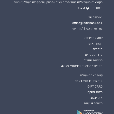
הקוראים הישראלים לעוד מבחר עצום ומרתק של ספרים בשלל נושאים
קרא עוד
וז'אנרים.
יצירת קשר
office@indiebook.co.il
שדרות הרכס 13, מודיעין
למה אינדיבוק?
תקנון האתר
סופרים
סדרות ספרים
הוצאות ספרים
ספרים במבצעים ושיתופי פעולה
קניה באתר - שו"ת
איך לרכוש ספר באתר
GIFT CARD
ביטול עסקה
אינדיבלוג
הצהרת נגישות