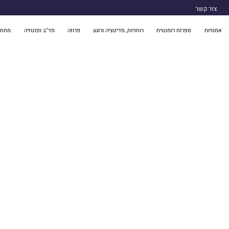
צור קשר
אמנויות
ספרות רומנטית
רוחניות, מדיטציה ורוגע
פרוזה
מד"ב ופנטזיה
מתח 