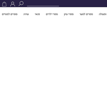
ופעולה
ספרים לנוער
ספרי עיון
ספרי ילדים
פנאי
שירה
ספרים למנויים