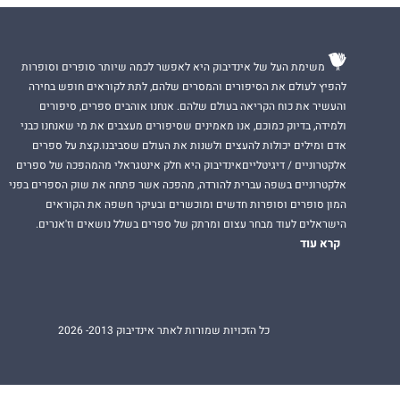
משימת העל של אינדיבוק היא לאפשר לכמה שיותר סופרים וסופרות
להפיץ לעולם את הסיפורים והמסרים שלהם, לתת לקוראים חופש בחירה
והעשיר את כוח הקריאה בעולם שלהם. אנחנו אוהבים ספרים, סיפורים
ולמידה, בדיוק כמוכם, אנו מאמינים שסיפורים מעצבים את מי שאנחנו כבני
אדם ומילים יכולות להעצים ולשנות את העולם שסביבנו.קצת על ספרים
אלקטרוניים / דיגיטלייםאינדיבוק היא חלק אינטגראלי מהמהפכה של ספרים
אלקטרוניים בשפה עברית להורדה, מהפכה אשר פתחה את שוק הספרים בפני
המון סופרים וסופרות חדשים ומוכשרים ובעיקר חשפה את הקוראים
הישראלים לעוד מבחר עצום ומרתק של ספרים בשלל נושאים וז'אנרים.
קרא עוד
כל הזכויות שמורות לאתר אינדיבוק 2013- 2026