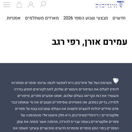
חדשים
מבצעי שבוע הספר 2026
מארזים משתלמים
אמנויות
ספ
עמירם אורן, רפי רגב
משימת העל של אינדיבוק היא לאפשר לכמה שיותר סופרים וסופרות
להפיץ לעולם את הסיפורים והמסרים שלהם, לתת לקוראים חופש בחירה
והעשיר את כוח הקריאה בעולם שלהם. אנחנו אוהבים ספרים, סיפורים
ולמידה, בדיוק כמוכם, אנו מאמינים שסיפורים מעצבים את מי שאנחנו כבני
אדם ומילים יכולות להעצים ולשנות את העולם שסביבנו.קצת על ספרים
אלקטרוניים / דיגיטלייםאינדיבוק היא חלק אינטגראלי מהמהפכה של
ספרים אלקטרוניים בשפה עברית להורדה, מהפכה אשר פתחה את שוק
הספרים בפני המון סופרים וסופרות חדשים ומוכשרים ובעיקר חשפה את