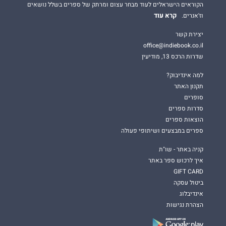
הקוראים הישראלים לעוד מבחר עצום ומרתק של ספרים בשלל נושאים
קרא עוד
וז'אנרים.
יצירת קשר
office@indiebook.co.il
שדרות הרכס 13, מודיעין
למה אינדיבוק?
תקנון האתר
סופרים
סדרות ספרים
הוצאות ספרים
ספרים במבצעים ושיתופי פעולה
קניה באתר - שו"ת
איך לרכוש ספר באתר
GIFT CARD
ביטול עסקה
אינדיבלוג
הצהרת נגישות