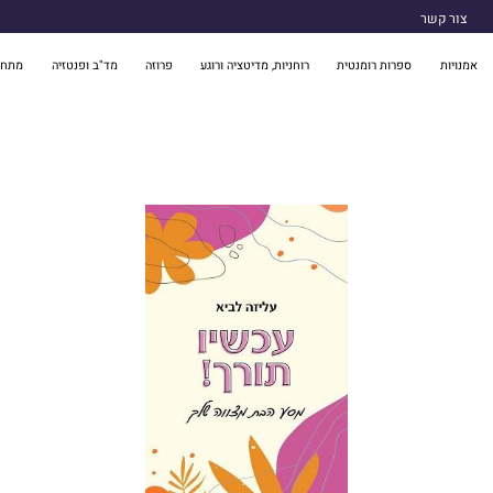
צור קשר
אמנויות
ספרות רומנטית
רוחניות, מדיטציה ורוגע
פרוזה
מד"ב ופנטזיה
מתח 