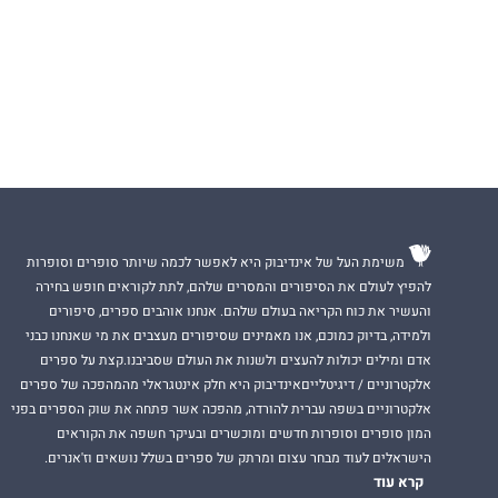
משימת העל של אינדיבוק היא לאפשר לכמה שיותר סופרים וסופרות
להפיץ לעולם את הסיפורים והמסרים שלהם, לתת לקוראים חופש בחירה
והעשיר את כוח הקריאה בעולם שלהם. אנחנו אוהבים ספרים, סיפורים
ולמידה, בדיוק כמוכם, אנו מאמינים שסיפורים מעצבים את מי שאנחנו כבני
אדם ומילים יכולות להעצים ולשנות את העולם שסביבנו.קצת על ספרים
אלקטרוניים / דיגיטלייםאינדיבוק היא חלק אינטגראלי מהמהפכה של ספרים
אלקטרוניים בשפה עברית להורדה, מהפכה אשר פתחה את שוק הספרים בפני
המון סופרים וסופרות חדשים ומוכשרים ובעיקר חשפה את הקוראים
הישראלים לעוד מבחר עצום ומרתק של ספרים בשלל נושאים וז'אנרים.
קרא עוד