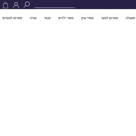
ופעולה
ספרים לנוער
ספרי עיון
ספרי ילדים
פנאי
שירה
ספרים למנויים