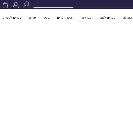
ופעולה
ספרים לנוער
ספרי עיון
ספרי ילדים
פנאי
שירה
ספרים למנויים