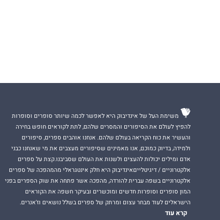
משימת העל של אינדיבוק היא לאפשר לכמה שיותר סופרים וסופרות
להפיץ לעולם את הסיפורים והמסרים שלהם, לתת לקוראים חופש בחירה
והעשיר את כוח הקריאה בעולם שלהם. אנחנו אוהבים ספרים, סיפורים
ולמידה, בדיוק כמוכם, אנו מאמינים שסיפורים מעצבים את מי שאנחנו כבני
אדם ומילים יכולות להעצים ולשנות את העולם שסביבנו.קצת על ספרים
אלקטרוניים / דיגיטלייםאינדיבוק היא חלק אינטגראלי מהמהפכה של ספרים
אלקטרוניים בשפה עברית להורדה, מהפכה אשר פתחה את שוק הספרים בפני
המון סופרים וסופרות חדשים ומוכשרים ובעיקר חשפה את הקוראים
הישראלים לעוד מבחר עצום ומרתק של ספרים בשלל נושאים וז'אנרים.
קרא עוד