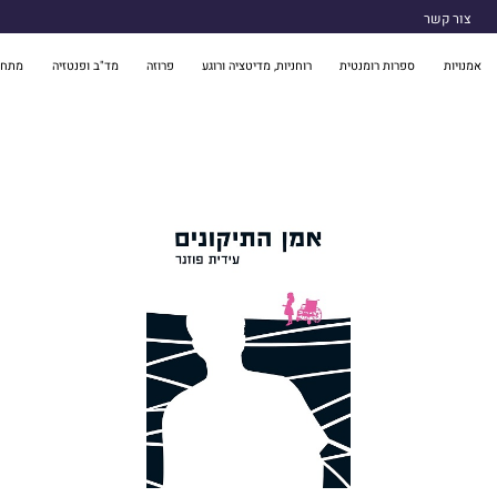
צור קשר
אמנויות
ספרות רומנטית
רוחניות, מדיטציה ורוגע
פרוזה
מד"ב ופנטזיה
מתח 