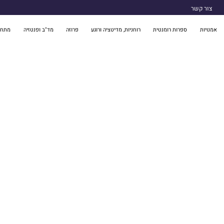
צור קשר
אמנויות
ספרות רומנטית
רוחניות, מדיטציה ורוגע
פרוזה
מד"ב ופנטזיה
מתח 