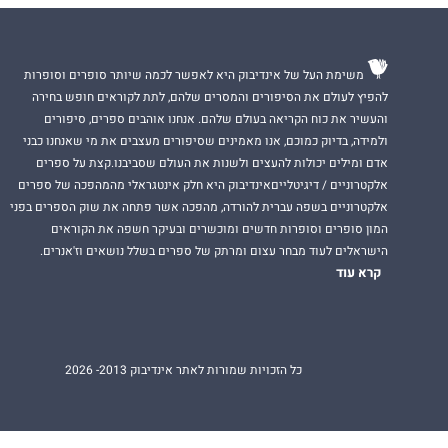
משימת העל של אינדיבוק היא לאפשר לכמה שיותר סופרים וסופרות
להפיץ לעולם את הסיפורים והמסרים שלהם, לתת לקוראים חופש בחירה
והעשיר את כוח הקריאה בעולם שלהם. אנחנו אוהבים ספרים, סיפורים
ולמידה, בדיוק כמוכם, אנו מאמינים שסיפורים מעצבים את מי שאנחנו כבני
אדם ומילים יכולות להעצים ולשנות את העולם שסביבנו.קצת על ספרים
אלקטרוניים / דיגיטלייםאינדיבוק היא חלק אינטגראלי מהמהפכה של ספרים
אלקטרוניים בשפה עברית להורדה, מהפכה אשר פתחה את שוק הספרים בפני
המון סופרים וסופרות חדשים ומוכשרים ובעיקר חשפה את הקוראים
הישראלים לעוד מבחר עצום ומרתק של ספרים בשלל נושאים וז'אנרים.
קרא עוד
כל הזכויות שמורות לאתר אינדיבוק 2013- 2026