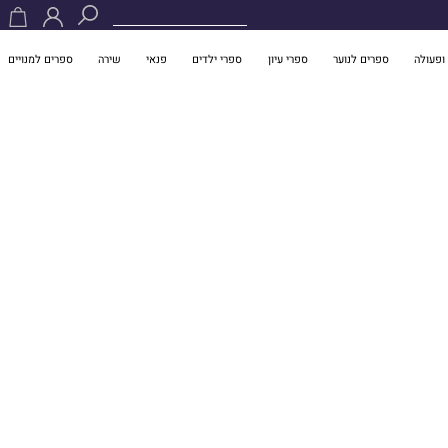
ופעולה
ספרים לנוער
ספרי עיון
ספרי ילדים
פנאי
שירה
ספרים למנויים