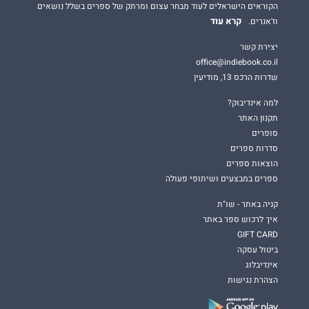
הקוראים הישראלים לעוד מבחר עצום ומרתק של ספרים בשלל נושאים
קרא עוד
וז'אנרים.
יצירת קשר
office@indiebook.co.il
שדרות הרכס 13, מודיעין
למה אינדיבוק?
תקנון האתר
סופרים
סדרות ספרים
הוצאות ספרים
ספרים במבצעים ושיתופי פעולה
קניה באתר - שו"ת
איך לרכוש ספר באתר
GIFT CARD
ביטול עסקה
אינדיבלוג
הצהרת נגישות