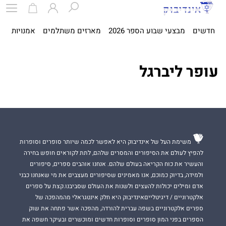
חדשים
מבצעי שבוע הספר 2026
מארזים משתלמים
אמנויות
ספ
עופר ליברגל
משימת העל של אינדיבוק היא לאפשר לכמה שיותר סופרים וסופרות
להפיץ לעולם את הסיפורים והמסרים שלהם, לתת לקוראים חופש בחירה
והעשיר את כוח הקריאה בעולם שלהם. אנחנו אוהבים ספרים, סיפורים
ולמידה, בדיוק כמוכם, אנו מאמינים שסיפורים מעצבים את מי שאנחנו כבני
אדם ומילים יכולות להעצים ולשנות את העולם שסביבנו.קצת על ספרים
אלקטרוניים / דיגיטלייםאינדיבוק היא חלק אינטגראלי מהמהפכה של
ספרים אלקטרוניים בשפה עברית להורדה, מהפכה אשר פתחה את שוק
הספרים בפני המון סופרים וסופרות חדשים ומוכשרים ובעיקר חשפה את