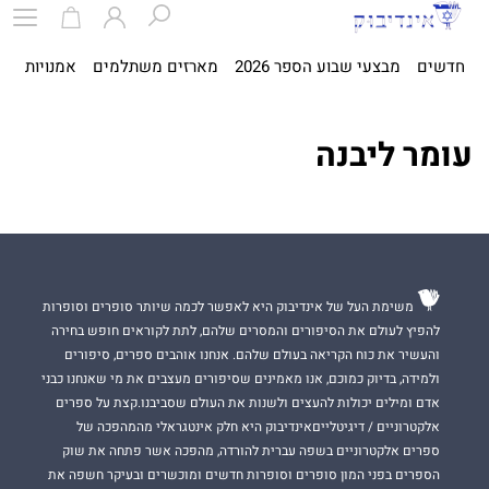
חדשים
מבצעי שבוע הספר 2026
מארזים משתלמים
אמנויות
ספ
עומר ליבנה
משימת העל של אינדיבוק היא לאפשר לכמה שיותר סופרים וסופרות
להפיץ לעולם את הסיפורים והמסרים שלהם, לתת לקוראים חופש בחירה
והעשיר את כוח הקריאה בעולם שלהם. אנחנו אוהבים ספרים, סיפורים
ולמידה, בדיוק כמוכם, אנו מאמינים שסיפורים מעצבים את מי שאנחנו כבני
אדם ומילים יכולות להעצים ולשנות את העולם שסביבנו.קצת על ספרים
אלקטרוניים / דיגיטלייםאינדיבוק היא חלק אינטגראלי מהמהפכה של
ספרים אלקטרוניים בשפה עברית להורדה, מהפכה אשר פתחה את שוק
הספרים בפני המון סופרים וסופרות חדשים ומוכשרים ובעיקר חשפה את