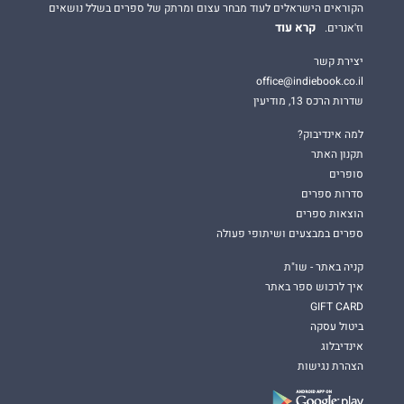
הקוראים הישראלים לעוד מבחר עצום ומרתק של ספרים בשלל נושאים
קרא עוד
וז'אנרים.
יצירת קשר
office@indiebook.co.il
שדרות הרכס 13, מודיעין
למה אינדיבוק?
תקנון האתר
סופרים
סדרות ספרים
הוצאות ספרים
ספרים במבצעים ושיתופי פעולה
קניה באתר - שו"ת
איך לרכוש ספר באתר
GIFT CARD
ביטול עסקה
אינדיבלוג
הצהרת נגישות