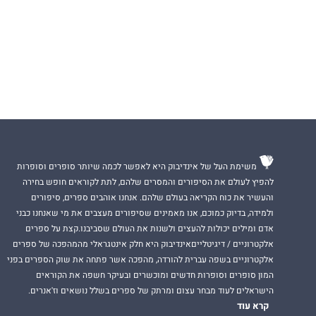
משימת העל של אינדיבוק היא לאפשר לכמה שיותר סופרים וסופרות
להפיץ לעולם את הסיפורים והמסרים שלהם, לתת לקוראים חופש בחירה
והעשיר את כוח הקריאה בעולם שלהם. אנחנו אוהבים ספרים, סיפורים
ולמידה, בדיוק כמוכם, אנו מאמינים שסיפורים מעצבים את מי שאנחנו כבני
אדם ומילים יכולות להעצים ולשנות את העולם שסביבנו.קצת על ספרים
אלקטרוניים / דיגיטלייםאינדיבוק היא חלק אינטגראלי מהמהפכה של ספרים
אלקטרוניים בשפה עברית להורדה, מהפכה אשר פתחה את שוק הספרים בפני
המון סופרים וסופרות חדשים ומוכשרים ובעיקר חשפה את הקוראים
הישראלים לעוד מבחר עצום ומרתק של ספרים בשלל נושאים וז'אנרים.
קרא עוד