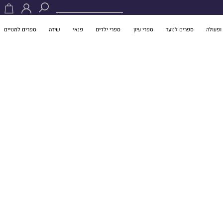
ופעולה
ספרים לנוער
ספרי עיון
ספרי ילדים
פנאי
שירה
ספרים למנויים