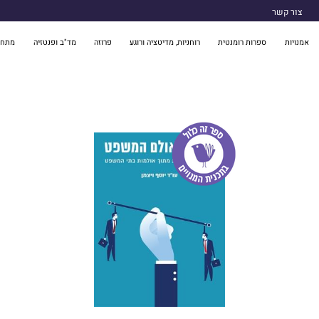
צור קשר
אמנויות
ספרות רומנטית
רוחניות, מדיטציה ורוגע
פרוזה
מד"ב ופנטזיה
מתח 