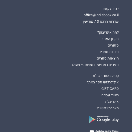
יצירת קשר
office@indiebook.co.il
שדרות הרכס 13, מודיעין
למה אינדיבוק?
תקנון האתר
סופרים
סדרות ספרים
הוצאות ספרים
ספרים במבצעים ושיתופי פעולה
קניה באתר - שו"ת
איך לרכוש ספר באתר
GIFT CARD
ביטול עסקה
אינדיבלוג
הצהרת נגישות