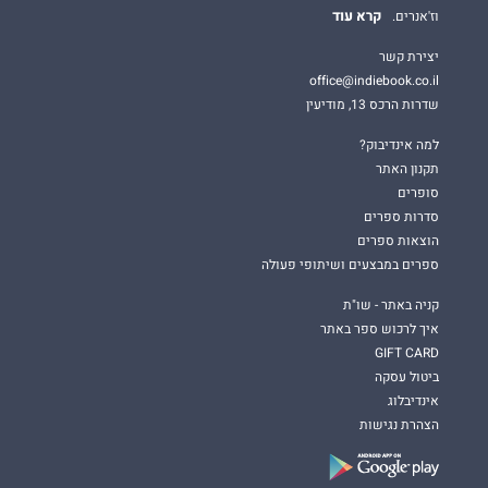
קרא עוד
וז'אנרים.
יצירת קשר
office@indiebook.co.il
שדרות הרכס 13, מודיעין
למה אינדיבוק?
תקנון האתר
סופרים
סדרות ספרים
הוצאות ספרים
ספרים במבצעים ושיתופי פעולה
קניה באתר - שו"ת
איך לרכוש ספר באתר
GIFT CARD
ביטול עסקה
אינדיבלוג
הצהרת נגישות