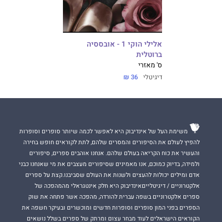
אלילי הוקי 1 - אובססיה
ברוטלית
ס' מאזרי
דיגיטלי
36 ₪
משימת העל של אינדיבוק היא לאפשר לכמה שיותר סופרים וסופרות
להפיץ לעולם את הסיפורים והמסרים שלהם, לתת לקוראים חופש בחירה
והעשיר את כוח הקריאה בעולם שלהם. אנחנו אוהבים ספרים, סיפורים
ולמידה, בדיוק כמוכם, אנו מאמינים שסיפורים מעצבים את מי שאנחנו כבני
אדם ומילים יכולות להעצים ולשנות את העולם שסביבנו.קצת על ספרים
אלקטרוניים / דיגיטלייםאינדיבוק היא חלק אינטגראלי מהמהפכה של
ספרים אלקטרוניים בשפה עברית להורדה, מהפכה אשר פתחה את שוק
הספרים בפני המון סופרים וסופרות חדשים ומוכשרים ובעיקר חשפה את
הקוראים הישראלים לעוד מבחר עצום ומרתק של ספרים בשלל נושאים