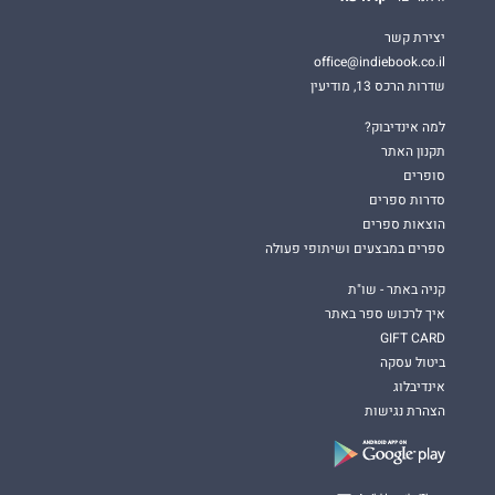
יצירת קשר
office@indiebook.co.il
שדרות הרכס 13, מודיעין
למה אינדיבוק?
תקנון האתר
סופרים
סדרות ספרים
הוצאות ספרים
ספרים במבצעים ושיתופי פעולה
קניה באתר - שו"ת
איך לרכוש ספר באתר
GIFT CARD
ביטול עסקה
אינדיבלוג
הצהרת נגישות