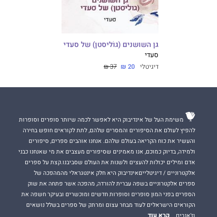
גן השושנים (גוֹליסטן) של סעדי
סעדי
דיגיטלי
20 ₪
37 ₪
משימת העל של אינדיבוק היא לאפשר לכמה שיותר סופרים וסופרות
להפיץ לעולם את הסיפורים והמסרים שלהם, לתת לקוראים חופש בחירה
והעשיר את כוח הקריאה בעולם שלהם. אנחנו אוהבים ספרים, סיפורים
ולמידה, בדיוק כמוכם, אנו מאמינים שסיפורים מעצבים את מי שאנחנו כבני
אדם ומילים יכולות להעצים ולשנות את העולם שסביבנו.קצת על ספרים
אלקטרוניים / דיגיטלייםאינדיבוק היא חלק אינטגראלי מהמהפכה של
ספרים אלקטרוניים בשפה עברית להורדה, מהפכה אשר פתחה את שוק
הספרים בפני המון סופרים וסופרות חדשים ומוכשרים ובעיקר חשפה את
הקוראים הישראלים לעוד מבחר עצום ומרתק של ספרים בשלל נושאים
קרא עוד
וז'אנרים.