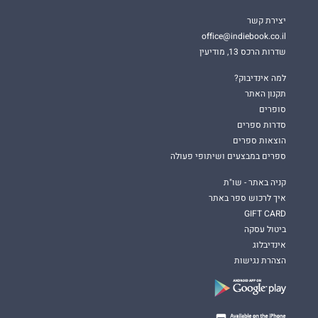
יצירת קשר
office@indiebook.co.il
שדרות הרכס 13, מודיעין
למה אינדיבוק?
תקנון האתר
סופרים
סדרות ספרים
הוצאות ספרים
ספרים במבצעים ושיתופי פעולה
קניה באתר - שו"ת
איך לרכוש ספר באתר
GIFT CARD
ביטול עסקה
אינדיבלוג
הצהרת נגישות