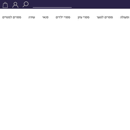
ופעולה
ספרים לנוער
ספרי עיון
ספרי ילדים
פנאי
שירה
ספרים למנויים