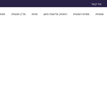
צור קשר
אמנויות
ספרות רומנטית
רוחניות, מדיטציה ורוגע
פרוזה
מד"ב ופנטזיה
מתח 