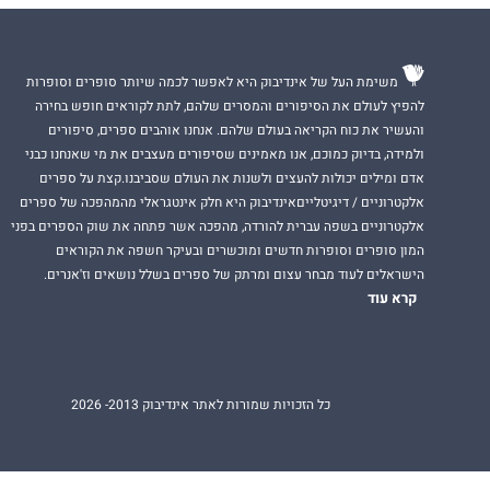
משימת העל של אינדיבוק היא לאפשר לכמה שיותר סופרים וסופרות
להפיץ לעולם את הסיפורים והמסרים שלהם, לתת לקוראים חופש בחירה
והעשיר את כוח הקריאה בעולם שלהם. אנחנו אוהבים ספרים, סיפורים
ולמידה, בדיוק כמוכם, אנו מאמינים שסיפורים מעצבים את מי שאנחנו כבני
אדם ומילים יכולות להעצים ולשנות את העולם שסביבנו.קצת על ספרים
אלקטרוניים / דיגיטלייםאינדיבוק היא חלק אינטגראלי מהמהפכה של ספרים
אלקטרוניים בשפה עברית להורדה, מהפכה אשר פתחה את שוק הספרים בפני
המון סופרים וסופרות חדשים ומוכשרים ובעיקר חשפה את הקוראים
הישראלים לעוד מבחר עצום ומרתק של ספרים בשלל נושאים וז'אנרים.
קרא עוד
כל הזכויות שמורות לאתר אינדיבוק 2013- 2026