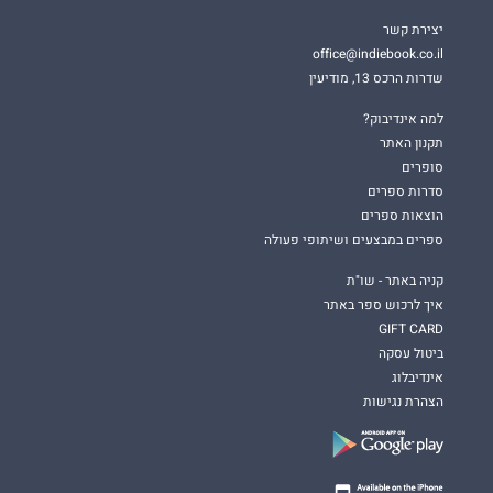
יצירת קשר
office@indiebook.co.il
שדרות הרכס 13, מודיעין
למה אינדיבוק?
תקנון האתר
סופרים
סדרות ספרים
הוצאות ספרים
ספרים במבצעים ושיתופי פעולה
קניה באתר - שו"ת
איך לרכוש ספר באתר
GIFT CARD
ביטול עסקה
אינדיבלוג
הצהרת נגישות