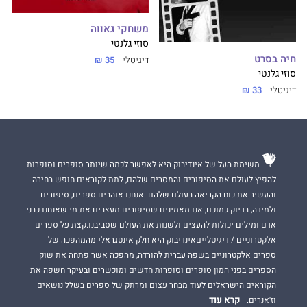
משחקי גאווה
סוזי גלנטי
חיה בסרט
דיגיטלי
35 ₪
סוזי גלנטי
דיגיטלי
33 ₪
משימת העל של אינדיבוק היא לאפשר לכמה שיותר סופרים וסופרות
להפיץ לעולם את הסיפורים והמסרים שלהם, לתת לקוראים חופש בחירה
והעשיר את כוח הקריאה בעולם שלהם. אנחנו אוהבים ספרים, סיפורים
ולמידה, בדיוק כמוכם, אנו מאמינים שסיפורים מעצבים את מי שאנחנו כבני
אדם ומילים יכולות להעצים ולשנות את העולם שסביבנו.קצת על ספרים
אלקטרוניים / דיגיטלייםאינדיבוק היא חלק אינטגראלי מהמהפכה של
ספרים אלקטרוניים בשפה עברית להורדה, מהפכה אשר פתחה את שוק
הספרים בפני המון סופרים וסופרות חדשים ומוכשרים ובעיקר חשפה את
הקוראים הישראלים לעוד מבחר עצום ומרתק של ספרים בשלל נושאים
קרא עוד
וז'אנרים.