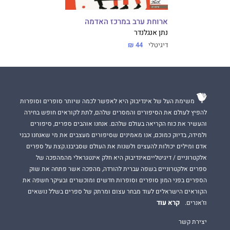
ארוחת ערב במרכז האדמה
נתן אנגלנדר
דיגיטלי
44 ₪
משימת העל של אינדיבוק היא לאפשר לכמה שיותר סופרים וסופרות
להפיץ לעולם את הסיפורים והמסרים שלהם, לתת לקוראים חופש בחירה
והעשיר את כוח הקריאה בעולם שלהם. אנחנו אוהבים ספרים, סיפורים
ולמידה, בדיוק כמוכם, אנו מאמינים שסיפורים מעצבים את מי שאנחנו כבני
אדם ומילים יכולות להעצים ולשנות את העולם שסביבנו.קצת על ספרים
אלקטרוניים / דיגיטלייםאינדיבוק היא חלק אינטגראלי מהמהפכה של
ספרים אלקטרוניים בשפה עברית להורדה, מהפכה אשר פתחה את שוק
הספרים בפני המון סופרים וסופרות חדשים ומוכשרים ובעיקר חשפה את
הקוראים הישראלים לעוד מבחר עצום ומרתק של ספרים בשלל נושאים
קרא עוד
וז'אנרים.
יצירת קשר