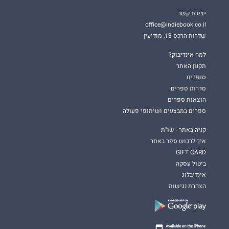
יצירת קשר
office@indiebook.co.il
שדרות הרכס 13, מודיעין
למה אינדיבוק?
תקנון האתר
סופרים
סדרות ספרים
הוצאות ספרים
ספרים במבצעים ושיתופי פעולה
קניה באתר - שו"ת
איך לרכוש ספר באתר
GIFT CARD
ביטול עסקה
אינדיבלוג
הצהרת נגישות