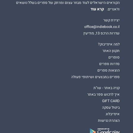
הקוראים הישראלים לעוד מבחר עצום ומרתק של ספרים בשלל נושאים
קרא עוד
וז'אנרים.
יצירת קשר
office@indiebook.co.il
שדרות הרכס 13, מודיעין
למה אינדיבוק?
תקנון האתר
סופרים
סדרות ספרים
הוצאות ספרים
ספרים במבצעים ושיתופי פעולה
קניה באתר - שו"ת
איך לרכוש ספר באתר
GIFT CARD
ביטול עסקה
אינדיבלוג
הצהרת נגישות