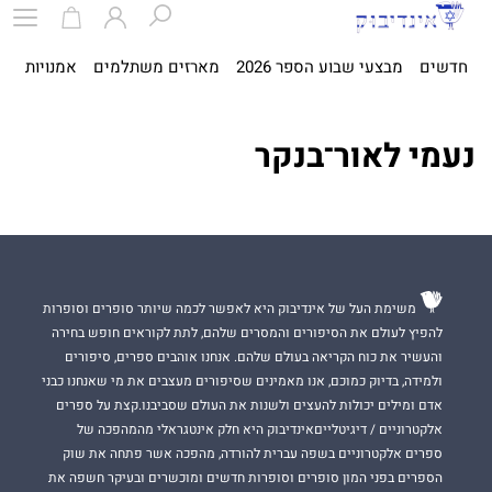
חדשים
מבצעי שבוע הספר 2026
מארזים משתלמים
אמנויות
ספ
נעמי לאור־בנקר
משימת העל של אינדיבוק היא לאפשר לכמה שיותר סופרים וסופרות
להפיץ לעולם את הסיפורים והמסרים שלהם, לתת לקוראים חופש בחירה
והעשיר את כוח הקריאה בעולם שלהם. אנחנו אוהבים ספרים, סיפורים
ולמידה, בדיוק כמוכם, אנו מאמינים שסיפורים מעצבים את מי שאנחנו כבני
אדם ומילים יכולות להעצים ולשנות את העולם שסביבנו.קצת על ספרים
אלקטרוניים / דיגיטלייםאינדיבוק היא חלק אינטגראלי מהמהפכה של
ספרים אלקטרוניים בשפה עברית להורדה, מהפכה אשר פתחה את שוק
הספרים בפני המון סופרים וסופרות חדשים ומוכשרים ובעיקר חשפה את