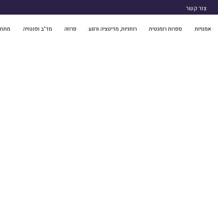
צור קשר
אמנויות
ספרות רומנטית
רוחניות, מדיטציה ורוגע
פרוזה
מד"ב ופנטזיה
מתח 