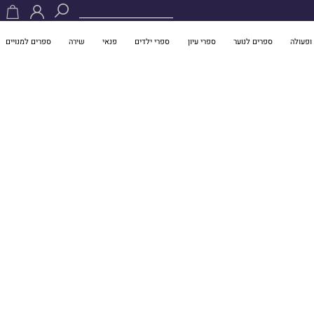
ופעולה
ספרים לנוער
ספרי עיון
ספרי ילדים
פנאי
שירה
ספרים למנויים