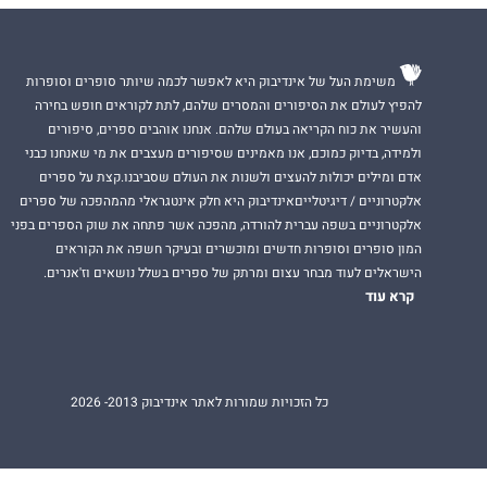
משימת העל של אינדיבוק היא לאפשר לכמה שיותר סופרים וסופרות
להפיץ לעולם את הסיפורים והמסרים שלהם, לתת לקוראים חופש בחירה
והעשיר את כוח הקריאה בעולם שלהם. אנחנו אוהבים ספרים, סיפורים
ולמידה, בדיוק כמוכם, אנו מאמינים שסיפורים מעצבים את מי שאנחנו כבני
אדם ומילים יכולות להעצים ולשנות את העולם שסביבנו.קצת על ספרים
אלקטרוניים / דיגיטלייםאינדיבוק היא חלק אינטגראלי מהמהפכה של ספרים
אלקטרוניים בשפה עברית להורדה, מהפכה אשר פתחה את שוק הספרים בפני
המון סופרים וסופרות חדשים ומוכשרים ובעיקר חשפה את הקוראים
הישראלים לעוד מבחר עצום ומרתק של ספרים בשלל נושאים וז'אנרים.
קרא עוד
כל הזכויות שמורות לאתר אינדיבוק 2013- 2026