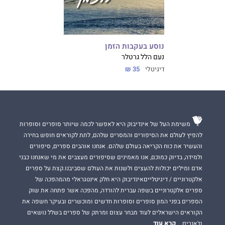
נוסע בעקבות הזמן
נעם הלל גרטלר
דיגיטלי
35 ₪
משימת העל של אינדיבוק היא לאפשר לכמה שיותר סופרים וסופרות
להפיץ לעולם את הסיפורים והמסרים שלהם, לתת לקוראים חופש בחירה
והעשיר את כוח הקריאה בעולם שלהם. אנחנו אוהבים ספרים, סיפורים
ולמידה, בדיוק כמוכם, אנו מאמינים שסיפורים מעצבים את מי שאנחנו כבני
אדם ומילים יכולות להעצים ולשנות את העולם שסביבנו.קצת על ספרים
אלקטרוניים / דיגיטלייםאינדיבוק היא חלק אינטגראלי מהמהפכה של
ספרים אלקטרוניים בשפה עברית להורדה, מהפכה אשר פתחה את שוק
הספרים בפני המון סופרים וסופרות חדשים ומוכשרים ובעיקר חשפה את
הקוראים הישראלים לעוד מבחר עצום ומרתק של ספרים בשלל נושאים
קרא עוד
וז'אנרים.