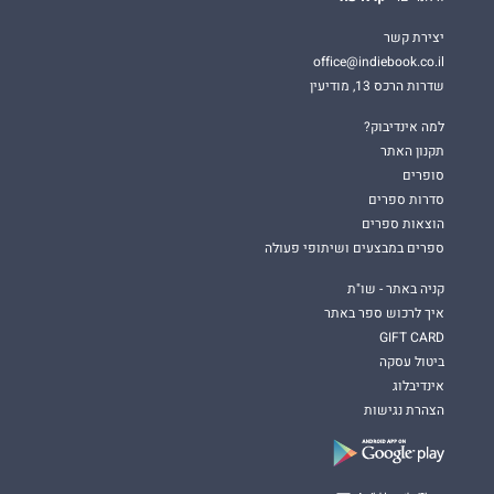
יצירת קשר
office@indiebook.co.il
שדרות הרכס 13, מודיעין
למה אינדיבוק?
תקנון האתר
סופרים
סדרות ספרים
הוצאות ספרים
ספרים במבצעים ושיתופי פעולה
קניה באתר - שו"ת
איך לרכוש ספר באתר
GIFT CARD
ביטול עסקה
אינדיבלוג
הצהרת נגישות