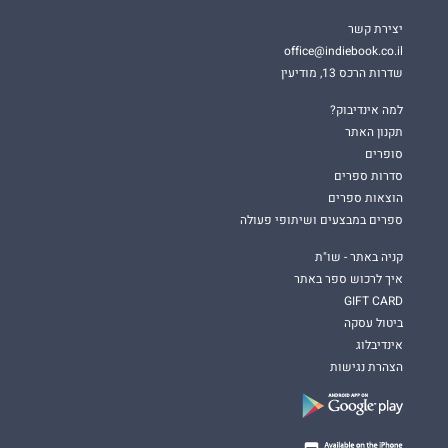
יצירת קשר
office@indiebook.co.il
שדרות הרכס 13, מודיעין
למה אינדיבוק?
תקנון האתר
סופרים
סדרות ספרים
הוצאות ספרים
ספרים במבצעים ושיתופי פעולה
קניה באתר - שו"ת
איך לרכוש ספר באתר
GIFT CARD
ביטול עסקה
אינדיבלוג
הצהרת נגישות