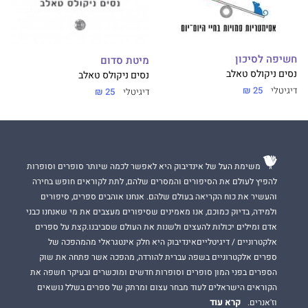
חשיפה לסיכון
מיטת סדום
נסים ניקולס טאלב
נסים ניקולס טאלב
דיגיטלי
25 ₪
דיגיטלי
25 ₪
משימת העל של אינדיבוק היא לאפשר לכמה שיותר סופרים וסופרות
להפיץ לעולם את הסיפורים והמסרים שלהם, לתת לקוראים חופש בחירה
והעשיר את כוח הקריאה בעולם שלהם. אנחנו אוהבים ספרים, סיפורים
ולמידה, בדיוק כמוכם, אנו מאמינים שסיפורים מעצבים את מי שאנחנו כבני
אדם ומילים יכולות להעצים ולשנות את העולם שסביבנו.קצת על ספרים
אלקטרוניים / דיגיטלייםאינדיבוק היא חלק אינטגראלי מהמהפכה של
ספרים אלקטרוניים בשפה עברית להורדה, מהפכה אשר פתחה את שוק
הספרים בפני המון סופרים וסופרות חדשים ומוכשרים ובעיקר חשפה את
הקוראים הישראלים לעוד מבחר עצום ומרתק של ספרים בשלל נושאים
קרא עוד
וז'אנרים.