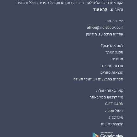
הקוראים הישראלים לעוד מבחר עצום ומרתק של ספרים בשלל נושאים
קרא עוד
וז'אנרים.
יצירת קשר
office@indiebook.co.il
שדרות הרכס 13, מודיעין
למה אינדיבוק?
תקנון האתר
סופרים
סדרות ספרים
הוצאות ספרים
ספרים במבצעים ושיתופי פעולה
קניה באתר - שו"ת
איך לרכוש ספר באתר
GIFT CARD
ביטול עסקה
אינדיבלוג
הצהרת נגישות