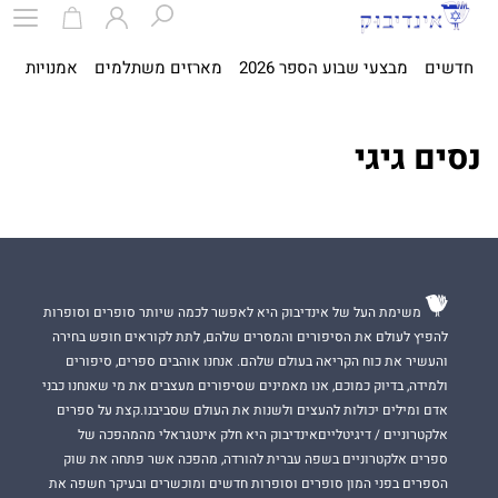
חדשים
מבצעי שבוע הספר 2026
מארזים משתלמים
אמנויות
ספ
נסים גיגי
משימת העל של אינדיבוק היא לאפשר לכמה שיותר סופרים וסופרות
להפיץ לעולם את הסיפורים והמסרים שלהם, לתת לקוראים חופש בחירה
והעשיר את כוח הקריאה בעולם שלהם. אנחנו אוהבים ספרים, סיפורים
ולמידה, בדיוק כמוכם, אנו מאמינים שסיפורים מעצבים את מי שאנחנו כבני
אדם ומילים יכולות להעצים ולשנות את העולם שסביבנו.קצת על ספרים
אלקטרוניים / דיגיטלייםאינדיבוק היא חלק אינטגראלי מהמהפכה של
ספרים אלקטרוניים בשפה עברית להורדה, מהפכה אשר פתחה את שוק
הספרים בפני המון סופרים וסופרות חדשים ומוכשרים ובעיקר חשפה את