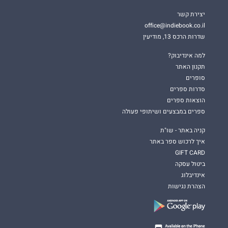
יצירת קשר
office@indiebook.co.il
שדרות הרכס 13, מודיעין
למה אינדיבוק?
תקנון האתר
סופרים
סדרות ספרים
הוצאות ספרים
ספרים במבצעים ושיתופי פעולה
קניה באתר - שו"ת
איך לרכוש ספר באתר
GIFT CARD
ביטול עסקה
אינדיבלוג
הצהרת נגישות