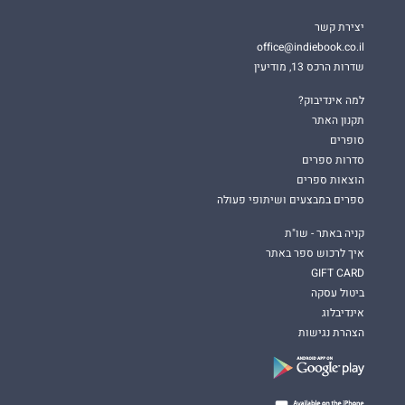
יצירת קשר
office@indiebook.co.il
שדרות הרכס 13, מודיעין
למה אינדיבוק?
תקנון האתר
סופרים
סדרות ספרים
הוצאות ספרים
ספרים במבצעים ושיתופי פעולה
קניה באתר - שו"ת
איך לרכוש ספר באתר
GIFT CARD
ביטול עסקה
אינדיבלוג
הצהרת נגישות