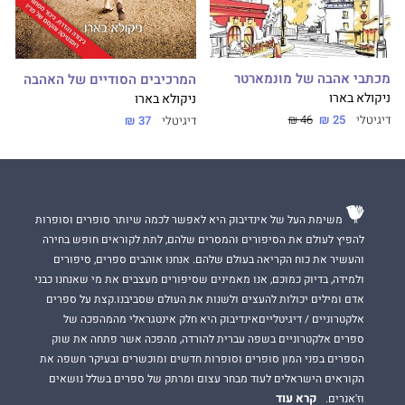
מכתבי אהבה של מונמארטר
המרכיבים הסודיים של האהבה
ניקולא בארו
ניקולא בארו
דיגיטלי
25 ₪
46 ₪
דיגיטלי
37 ₪
משימת העל של אינדיבוק היא לאפשר לכמה שיותר סופרים וסופרות
להפיץ לעולם את הסיפורים והמסרים שלהם, לתת לקוראים חופש בחירה
והעשיר את כוח הקריאה בעולם שלהם. אנחנו אוהבים ספרים, סיפורים
ולמידה, בדיוק כמוכם, אנו מאמינים שסיפורים מעצבים את מי שאנחנו כבני
אדם ומילים יכולות להעצים ולשנות את העולם שסביבנו.קצת על ספרים
אלקטרוניים / דיגיטלייםאינדיבוק היא חלק אינטגראלי מהמהפכה של
ספרים אלקטרוניים בשפה עברית להורדה, מהפכה אשר פתחה את שוק
הספרים בפני המון סופרים וסופרות חדשים ומוכשרים ובעיקר חשפה את
הקוראים הישראלים לעוד מבחר עצום ומרתק של ספרים בשלל נושאים
קרא עוד
וז'אנרים.