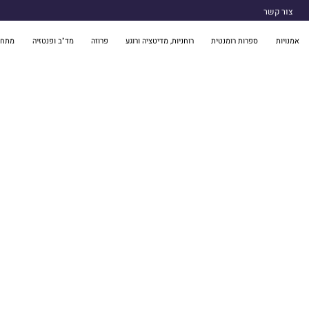
צור קשר
אמנויות
ספרות רומנטית
רוחניות, מדיטציה ורוגע
פרוזה
מד"ב ופנטזיה
מתח 