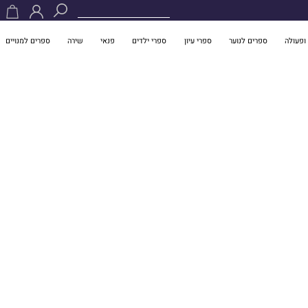
ופעולה
ספרים לנוער
ספרי עיון
ספרי ילדים
פנאי
שירה
ספרים למנויים