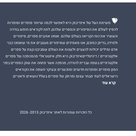
משימת העל של אינדיבוק היא לאפשר לכמה שיותר סופרים וסופרות
להפיץ לעולם את הסיפורים והמסרים שלהם, לתת לקוראים חופש בחירה
והעשיר את כוח הקריאה בעולם שלהם. אנחנו אוהבים ספרים, סיפורים
ולמידה, בדיוק כמוכם, אנו מאמינים שסיפורים מעצבים את מי שאנחנו כבני
אדם ומילים יכולות להעצים ולשנות את העולם שסביבנו.קצת על ספרים
אלקטרוניים / דיגיטלייםאינדיבוק היא חלק אינטגראלי מהמהפכה של ספרים
אלקטרוניים בשפה עברית להורדה, מהפכה אשר פתחה את שוק הספרים בפני
המון סופרים וסופרות חדשים ומוכשרים ובעיקר חשפה את הקוראים
הישראלים לעוד מבחר עצום ומרתק של ספרים בשלל נושאים וז'אנרים.
קרא עוד
כל הזכויות שמורות לאתר אינדיבוק 2013- 2026