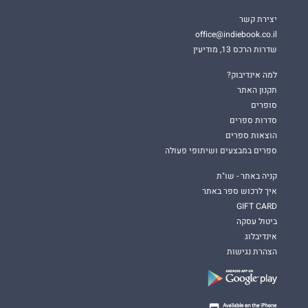
יצירת קשר
office@indiebook.co.il
שדרות הרכס 13, מודיעין
למה אינדיבוק?
תקנון האתר
סופרים
סדרות ספרים
הוצאות ספרים
ספרים במבצעים ושיתופי פעולה
קניה באתר - שו"ת
איך לרכוש ספר באתר
GIFT CARD
ביטול עסקה
אינדיבלוג
הצהרת נגישות