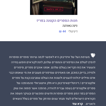
חנות הספרים הקטנה בפריז
נינה גאורגה
דיגיטלי
44 ₪
משימת העל של אינדיבוק היא לאפשר לכמה שיותר סופרים וסופרות
להפיץ לעולם את הסיפורים והמסרים שלהם, לתת לקוראים חופש בחירה
והעשיר את כוח הקריאה בעולם שלהם. אנחנו אוהבים ספרים, סיפורים
ולמידה, בדיוק כמוכם, אנו מאמינים שסיפורים מעצבים את מי שאנחנו כבני
אדם ומילים יכולות להעצים ולשנות את העולם שסביבנו.קצת על ספרים
אלקטרוניים / דיגיטלייםאינדיבוק היא חלק אינטגראלי מהמהפכה של
ספרים אלקטרוניים בשפה עברית להורדה, מהפכה אשר פתחה את שוק
הספרים בפני המון סופרים וסופרות חדשים ומוכשרים ובעיקר חשפה את
הקוראים הישראלים לעוד מבחר עצום ומרתק של ספרים בשלל נושאים
קרא עוד
וז'אנרים.