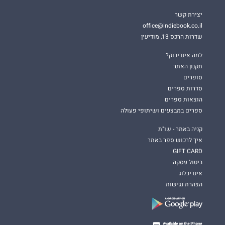
יצירת קשר
office@indiebook.co.il
שדרות הרכס 13, מודיעין
למה אינדיבוק?
תקנון האתר
סופרים
סדרות ספרים
הוצאות ספרים
ספרים במבצעים ושיתופי פעולה
קניה באתר - שו"ת
איך לרכוש ספר באתר
GIFT CARD
ביטול עסקה
אינדיבלוג
הצהרת נגישות