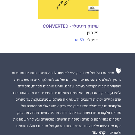
שיווק דיגיטלי - CONVERTED
ניל הוין
דיגיטלי
59 ₪
משימת העל של אינדיבוק היא לאפשר לכמה שיותר סופרים וסופרות
להפיץ לעולם את הסיפורים והמסרים שלהם, לתת לקוראים חופש בחירה
והעשיר את כוח הקריאה בעולם שלהם. אנחנו אוהבים ספרים, סיפורים
ולמידה, בדיוק כמוכם, אנו מאמינים שסיפורים מעצבים את מי שאנחנו כבני
אדם ומילים יכולות להעצים ולשנות את העולם שסביבנו.קצת על ספרים
אלקטרוניים / דיגיטלייםאינדיבוק היא חלק אינטגראלי מהמהפכה של
ספרים אלקטרוניים בשפה עברית להורדה, מהפכה אשר פתחה את שוק
הספרים בפני המון סופרים וסופרות חדשים ומוכשרים ובעיקר חשפה את
הקוראים הישראלים לעוד מבחר עצום ומרתק של ספרים בשלל נושאים
קרא עוד
וז'אנרים.