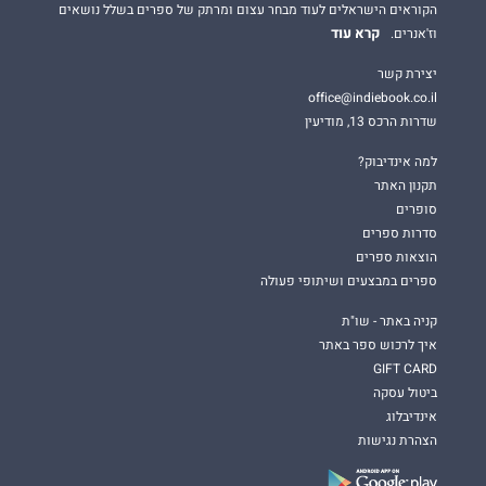
הקוראים הישראלים לעוד מבחר עצום ומרתק של ספרים בשלל נושאים
קרא עוד
וז'אנרים.
יצירת קשר
office@indiebook.co.il
שדרות הרכס 13, מודיעין
למה אינדיבוק?
תקנון האתר
סופרים
סדרות ספרים
הוצאות ספרים
ספרים במבצעים ושיתופי פעולה
קניה באתר - שו"ת
איך לרכוש ספר באתר
GIFT CARD
ביטול עסקה
אינדיבלוג
הצהרת נגישות