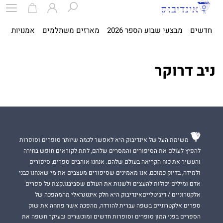
חדשים
מבצעי שבוע הספר 2026
מארזים משתלמים
אמנויות
ספ
ניב דרוקר
משימת העל של אינדיבוק היא לאפשר לכמה שיותר סופרים וסופרות
להפיץ לעולם את הסיפורים והמסרים שלהם, לתת לקוראים חופש בחירה
והעשיר את כוח הקריאה בעולם שלהם. אנחנו אוהבים ספרים, סיפורים
ולמידה, בדיוק כמוכם, אנו מאמינים שסיפורים מעצבים את מי שאנחנו כבני
אדם ומילים יכולות להעצים ולשנות את העולם שסביבנו.קצת על ספרים
אלקטרוניים / דיגיטלייםאינדיבוק היא חלק אינטגראלי מהמהפכה של
ספרים אלקטרוניים בשפה עברית להורדה, מהפכה אשר פתחה את שוק
הספרים בפני המון סופרים וסופרות חדשים ומוכשרים ובעיקר חשפה את