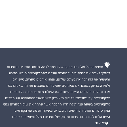
משימת העל של אינדיבוק היא לאפשר לכמה שיותר סופרים וסופרות
להפיץ לעולם את הסיפורים והמסרים שלהם, לתת לקוראים חופש בחירה
והעשיר את כוח הקריאה בעולם שלהם. אנחנו אוהבים ספרים, סיפורים
ולמידה, בדיוק כמוכם, אנו מאמינים שסיפורים מעצבים את מי שאנחנו כבני
אדם ומילים יכולות להעצים ולשנות את העולם שסביבנו.קצת על ספרים
אלקטרוניים / דיגיטלייםאינדיבוק היא חלק אינטגראלי מהמהפכה של ספרים
אלקטרוניים בשפה עברית להורדה, מהפכה אשר פתחה את שוק הספרים בפני
המון סופרים וסופרות חדשים ומוכשרים ובעיקר חשפה את הקוראים
הישראלים לעוד מבחר עצום ומרתק של ספרים בשלל נושאים וז'אנרים.
קרא עוד