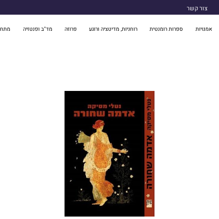
צור קשר
אמנויות
ספרות רומנטית
רוחניות, מדיטציה ורוגע
פרוזה
מד"ב ופנטזיה
מתח 