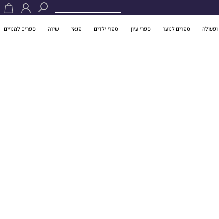
ופעולה
ספרים לנוער
ספרי עיון
ספרי ילדים
פנאי
שירה
ספרים למנויים