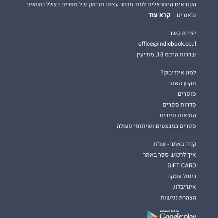
הקוראים הישראלים לעוד מבחר עצום ומרתק של ספרים בשלל נושאים
קרא עוד
וז'אנרים.
יצירת קשר
office@indiebook.co.il
שדרות הרכס 13, מודיעין
למה אינדיבוק?
תקנון האתר
סופרים
סדרות ספרים
הוצאות ספרים
ספרים במבצעים ושיתופי פעולה
קניה באתר - שו"ת
איך לרכוש ספר באתר
GIFT CARD
ביטול עסקה
אינדיבלוג
הצהרת נגישות