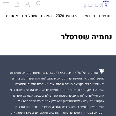
חדשים
מבצעי שבוע הספר 2026
מארזים משתלמים
אמנויות
ספ
נחמיה שטרסלר
משימת העל של אינדיבוק היא לאפשר לכמה שיותר סופרים וסופרות
להפיץ לעולם את הסיפורים והמסרים שלהם, לתת לקוראים חופש בחירה
והעשיר את כוח הקריאה בעולם שלהם. אנחנו אוהבים ספרים, סיפורים
ולמידה, בדיוק כמוכם, אנו מאמינים שסיפורים מעצבים את מי שאנחנו כבני
אדם ומילים יכולות להעצים ולשנות את העולם שסביבנו.קצת על ספרים
אלקטרוניים / דיגיטלייםאינדיבוק היא חלק אינטגראלי מהמהפכה של
ספרים אלקטרוניים בשפה עברית להורדה, מהפכה אשר פתחה את שוק
הספרים בפני המון סופרים וסופרות חדשים ומוכשרים ובעיקר חשפה את