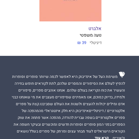
אלברט
נועה משפטי
דיגיטלי
39 ₪
משימת העל של אינדיבוק היא לאפשר לכמה שיותר סופרים וסופרות
להפיץ לעולם את הסיפורים והמסרים שלהם, לתת לקוראים חופש בחירה
והעשיר את כוח הקריאה בעולם שלהם. אנחנו אוהבים ספרים, סיפורים
ולמידה, בדיוק כמוכם, אנו מאמינים שסיפורים מעצבים את מי שאנחנו כבני
אדם ומילים יכולות להעצים ולשנות את העולם שסביבנו.קצת על ספרים
אלקטרוניים / דיגיטלייםאינדיבוק היא חלק אינטגראלי מהמהפכה של
ספרים אלקטרוניים בשפה עברית להורדה, מהפכה אשר פתחה את שוק
הספרים בפני המון סופרים וסופרות חדשים ומוכשרים ובעיקר חשפה את
הקוראים הישראלים לעוד מבחר עצום ומרתק של ספרים בשלל נושאים
קרא עוד
וז'אנרים.