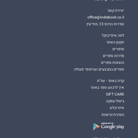
יצירת קשר
office@indiebook.co.il
שדרות הרכס 13, מודיעין
למה אינדיבוק?
תקנון האתר
סופרים
סדרות ספרים
הוצאות ספרים
ספרים במבצעים ושיתופי פעולה
קניה באתר - שו"ת
איך לרכוש ספר באתר
GIFT CARD
ביטול עסקה
אינדיבלוג
הצהרת נגישות