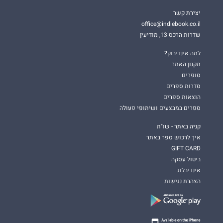
יצירת קשר
office@indiebook.co.il
שדרות הרכס 13, מודיעין
למה אינדיבוק?
תקנון האתר
סופרים
סדרות ספרים
הוצאות ספרים
ספרים במבצעים ושיתופי פעולה
קניה באתר - שו"ת
איך לרכוש ספר באתר
GIFT CARD
ביטול עסקה
אינדיבלוג
הצהרת נגישות