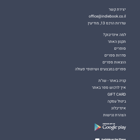
יצירת קשר
office@indiebook.co.il
שדרות הרכס 13, מודיעין
למה אינדיבוק?
תקנון האתר
סופרים
סדרות ספרים
הוצאות ספרים
ספרים במבצעים ושיתופי פעולה
קניה באתר - שו"ת
איך לרכוש ספר באתר
GIFT CARD
ביטול עסקה
אינדיבלוג
הצהרת נגישות