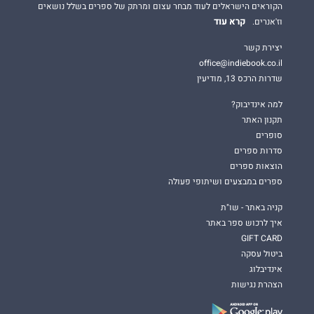
הקוראים הישראלים לעוד מבחר עצום ומרתק של ספרים בשלל נושאים
קרא עוד
וז'אנרים.
יצירת קשר
office@indiebook.co.il
שדרות הרכס 13, מודיעין
למה אינדיבוק?
תקנון האתר
סופרים
סדרות ספרים
הוצאות ספרים
ספרים במבצעים ושיתופי פעולה
קניה באתר - שו"ת
איך לרכוש ספר באתר
GIFT CARD
ביטול עסקה
אינדיבלוג
הצהרת נגישות