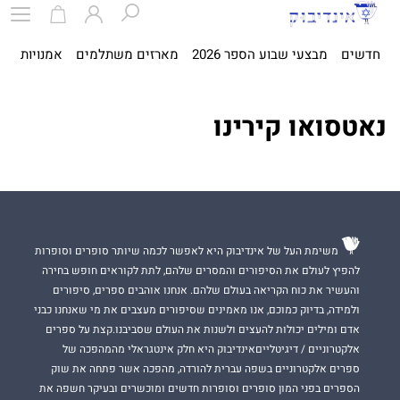
חדשים
מבצעי שבוע הספר 2026
מארזים משתלמים
אמנויות
ספ
נאטסואו קירינו
משימת העל של אינדיבוק היא לאפשר לכמה שיותר סופרים וסופרות
להפיץ לעולם את הסיפורים והמסרים שלהם, לתת לקוראים חופש בחירה
והעשיר את כוח הקריאה בעולם שלהם. אנחנו אוהבים ספרים, סיפורים
ולמידה, בדיוק כמוכם, אנו מאמינים שסיפורים מעצבים את מי שאנחנו כבני
אדם ומילים יכולות להעצים ולשנות את העולם שסביבנו.קצת על ספרים
אלקטרוניים / דיגיטלייםאינדיבוק היא חלק אינטגראלי מהמהפכה של
ספרים אלקטרוניים בשפה עברית להורדה, מהפכה אשר פתחה את שוק
הספרים בפני המון סופרים וסופרות חדשים ומוכשרים ובעיקר חשפה את